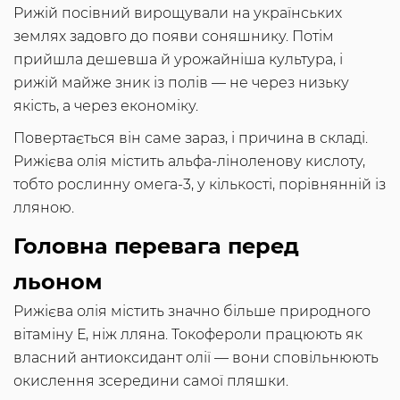
Рижій посівний вирощували на українських
землях задовго до появи соняшнику. Потім
прийшла дешевша й урожайніша культура, і
рижій майже зник із полів — не через низьку
якість, а через економіку.
Повертається він саме зараз, і причина в складі.
Рижієва олія містить альфа-ліноленову кислоту,
тобто рослинну омега-3, у кількості, порівнянній із
лляною.
Головна перевага перед
льоном
Рижієва олія містить значно більше природного
вітаміну Е, ніж лляна. Токофероли працюють як
власний антиоксидант олії — вони сповільнюють
окислення зсередини самої пляшки.