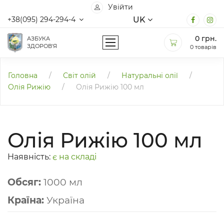
Увійти
UK
+38(095) 294-294-4
0
грн.
АЗБУКА
ЗДОРОВ'Я
0 товарів
Головна
/
Світ олій
/
Натуральні олії
/
Олія Рижію
/
Олія Рижію 100 мл
Олія Рижію 100 мл
Наявність:
є на складі
Обсяг:
1000 мл
Країна:
Україна