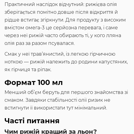
Практичний наслідок відчутний: рижієва олія
зберігається помітно довше після відкриття й
рідше встигає згіркнути. Для продукту з високим
вмістом омега-3 це серйозна перевага, і саме
через неї рижій часто обирають ті, у кого лляна
олія раз за разом псувалася.
Смак у неї трав’янистий, із легкою гірчичною
ноткою — рижій належить до родини капустяних,
як гірчиця та ріпак.
Формат 100 мл
Менший об’єм беруть для першого знайомства зі
смаком. Завдяки стабільності олії ризик не
встигнути її використати тут мінімальний.
Часті питання
Чим рижій кращий за льон?