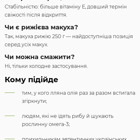
Стабільністю: більше вітаміну Е, довший термін
свіжості після відкриття.
Чи є рижієва макуха?
Так, макуха рижію 250 г — найдоступніша позиція
серед усіх макух.
Чи можна смажити?
Ні, тільки холодне застосування.
Кому підійде
тим, у кого лляна олія раз за разом встигала
згіркнути;
людям, які не їдять рибу й шукають
рослинну омега-3;
прихильникам автентичних українських