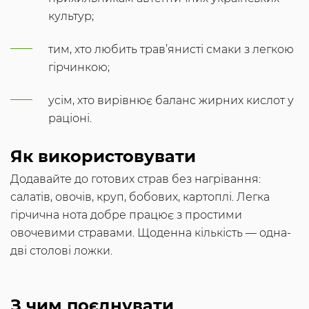
культур;
тим, хто любить трав’янисті смаки з легкою
гірчинкою;
усім, хто вирівнює баланс жирних кислот у
раціоні.
Як використовувати
Додавайте до готових страв без нагрівання:
салатів, овочів, круп, бобових, картоплі. Легка
гірчична нота добре працює з простими
овочевими стравами. Щоденна кількість — одна-
дві столові ложки.
З чим поєднувати