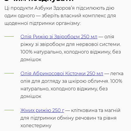
Ці продукти Азбуки Здоров’я підсилюють дію
один одного — зберіть власний комплекс для
щоденної підтримки організму:
Олія Рижію зі Звіробоєм 250 мл
— олія
ріжку зі звіробоєм для нервової системи.
100% натурально, холодного віджиму, без
домішок
Олія Абрикосової Кісточки 250 мл
— легка
олія для догляду за шкірою обличчя. 100%
натурально, холодного віджиму, без
домішок
Жмих рижію 250 г
— клітковина та магній
для підтримки обміну речовин та рівня
холестерину