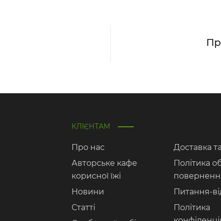
Пр
КЛІЄНТАМ
Про нас
Доставка т
Авторське кафе
Політика о
корисної їжі
поверненн
Новини
Питання-ві
Статті
Політика
конфіденці