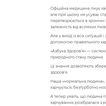
Офіційна медицина лікує хв
але при цьому не усуває сп
перетворюються в хронічні 
залежність від всіляких лікі
Але є вихід із всіх ситуацій
допомогою правильного ха
«Азбука Здоров'я» — систем
природного стану людини.
Ці знання дозволяють збере
здоров'я.
Наша «нормальна людина», 
харчується, безтурботно носи
А тепер уявіть, що людина 
харчування, розібралася з 