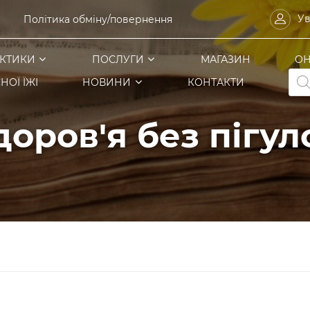
Ув
Політика обміну/повернення
КТИКИ
ПОСЛУГИ
МАГАЗИН
ОН
Pro
НОЇ ЇЖІ
НОВИНИ
КОНТАКТИ
sea
доров'я без пігул