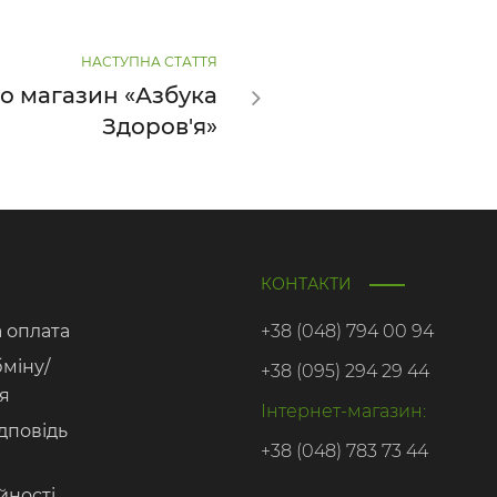
НАСТУПНА СТАТТЯ
о магазин «Азбука
Здоров'я»
КОНТАКТИ
а оплата
+38 (048) 794 00 94
бміну/
+38 (095) 294 29 44
я
Інтернет-магазин:
дповідь
+38 (048) 783 73 44
йності