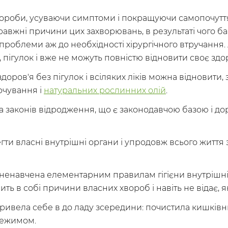
ороби, усуваючи симптоми і покращуючи самопочуття 
равжні причини цих захворювань, в результаті чого б
проблеми аж до необхідності хірургічного втручання
в, пігулок і вже не можуть повністю відновити своє здоро
 і здоров'я без пігулок і всіляких ліків можна відновит
рчування і
натуральних рослинних олій
.
а законів відродження, що є законодавчою базою і дор
гти власні внутрішні органи і упродовж всього житт
ненавчена елементарним правилам гігієни внутрішніх
ть в собі причини власних хвороб і навіть не відає, як
привела себе в до ладу зсередини: почистила кишківни
режимом.