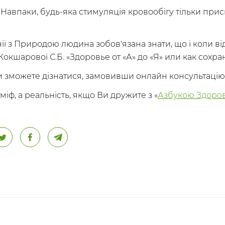
. Навпаки, будь-яка стимуляція кровообігу тільки пр
ї з Природою людина зобов'язана знати, що і коли відб
окшарової С.Б. «Здоровье от «А» до «Я» или как сохра
 Ви зможете дізнатися, замовивши онлайн консультацію
 міф, а реальність, якщо Ви дружите з «
Азбукою Здоров