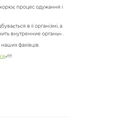
искорює процес одужання і
увається в її організмі, а
нить внутренние органы» .
 наших фахівців.
'я
»!!!!