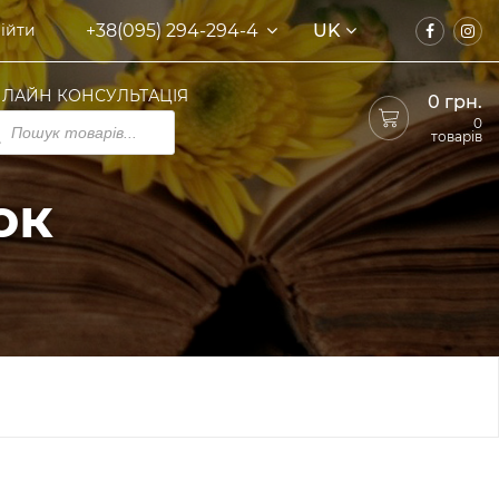
+38(095) 294-294-4
UK
ійти
ЛАЙН КОНСУЛЬТАЦІЯ
0
грн.
ducts
0
rch
товарів
ок