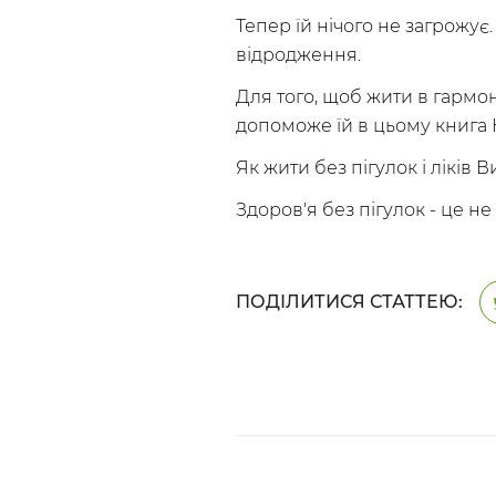
Тепер їй нічого не загрожує
відродження.
Для того, щоб жити в гармоні
допоможе їй в цьому книга К
Як жити без пігулок і ліків
Здоров'я без пігулок - це не
ПОДІЛИТИСЯ СТАТТЕЮ: