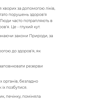
хворих за допомогою ліків,
агато порушень здоров'я
. Люди часто потрапляють в
в'я. Це - глухий кут.
и, знаючи закони Природи, за
огою до здоров'я, як
я заповнювати резерви
 органів, безладно
 їх позбутися.
к, печінку, поміняла