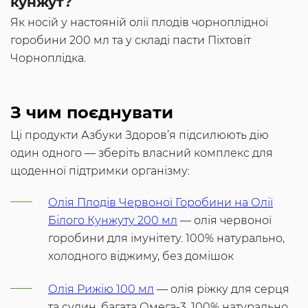
кунжут?
Як носій у настояній олії плодів чорноплідної
горобини 200 мл та у складі пасти Піхтовіт
Чорноплідка.
З чим поєднувати
Ці продукти Азбуки Здоров’я підсилюють дію
один одного — зберіть власний комплекс для
щоденної підтримки організму:
Олія Плодів Червоної Горобини на Олії
Білого Кунжуту 200 мл
— олія червоної
горобини для імунітету. 100% натурально,
холодного віджиму, без домішок
Олія Рижію 100 мл
— олія ріжку для серця
та судин, багата Омега-3. 100% натурально,