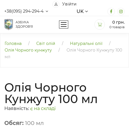
Увійти
UK
+38(095) 294-294-4
0
грн.
АЗБУКА
ЗДОРОВ'Я
0 товарів
Головна
/
Світ олій
/
Натуральні олії
/
Олія Чорного кунжуту
/
Олія Чорного Кунжуту 100
мл
Олія Чорного
Кунжуту 100 мл
Наявність:
є на складі
Обсяг:
100 мл