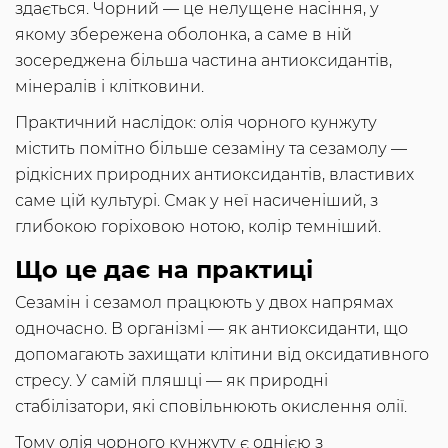
здається. Чорний — це нелущене насіння, у
якому збережена оболонка, а саме в ній
зосереджена більша частина антиоксидантів,
мінералів і клітковини.
Практичний наслідок: олія чорного кунжуту
містить помітно більше сезаміну та сезамолу —
рідкісних природних антиоксидантів, властивих
саме цій культурі. Смак у неї насиченіший, з
глибокою горіховою нотою, колір темніший.
Що це дає на практиці
Сезамін і сезамол працюють у двох напрямах
одночасно. В організмі — як антиоксиданти, що
допомагають захищати клітини від оксидативного
стресу. У самій пляшці — як природні
стабілізатори, які сповільнюють окислення олії.
Тому олія чорного кунжуту є однією з