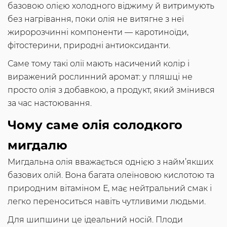
базовою олією холодного віджиму й витримують
без нагрівання, поки олія не витягне з неї
жиророзчинні компоненти — каротиноїди,
фітостерини, природні антиоксиданти.
Саме тому такі олії мають насичений колір і
виражений рослинний аромат: у пляшці не
просто олія з добавкою, а продукт, який змінився
за час настоювання.
Чому саме олія солодкого
мигдалю
Мигдальна олія вважається однією з найм’якших
базових олій. Вона багата олеїновою кислотою та
природним вітаміном Е, має нейтральний смак і
легко переноситься навіть чутливими людьми.
Для шипшини це ідеальний носій. Плоди