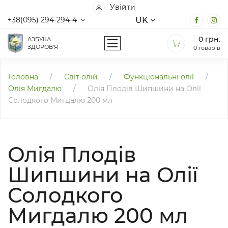
Увійти
UK
+38(095) 294-294-4
0
грн.
АЗБУКА
ЗДОРОВ'Я
0 товарів
Головна
/
Світ олій
/
Функціональні олії
/
Олія Мигдалю
/
Олія Плодів Шипшини на Олії
Солодкого Мигдалю 200 мл
Олія Плодів
Шипшини на Олії
Солодкого
Мигдалю 200 мл