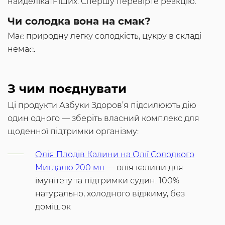
найделікатніших. Спершу перевірте реакцію.
Чи солодка вона на смак?
Має природну легку солодкість, цукру в складі
немає.
З чим поєднувати
Ці продукти Азбуки Здоров’я підсилюють дію
один одного — зберіть власний комплекс для
щоденної підтримки організму:
Олія Плодів Калини на Олії Солодкого
Мигдалю 200 мл
— олія калини для
імунітету та підтримки судин. 100%
натурально, холодного віджиму, без
домішок