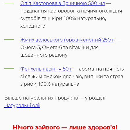
Олія Касторова з Гірчичною 500 мл
—
поєднання касторової та гірчичної олії для
суглобів та шкіри. 100% натурально,
холодного
Жмих волоського горіха мелений 250 г
—
Омега-3, Омега-6 та вітаміни для
щоденного раціону
Фенхель насіння 80 г
— ароматна пряність
зі свіжим смаком для чаю, випічки та страв
з риби, 100% натуральна
Більше натуральних продуктів — у розділі
Натуральні олії
.
Нічого зайвого — лише здоров’я!