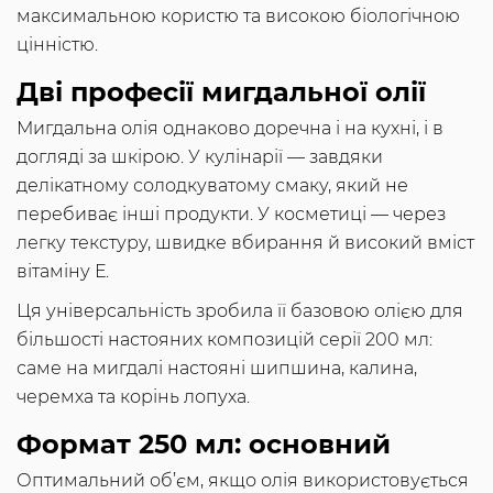
максимальною користю та високою біологічною
цінністю.
Дві професії мигдальної олії
Мигдальна олія однаково доречна і на кухні, і в
догляді за шкірою. У кулінарії — завдяки
делікатному солодкуватому смаку, який не
перебиває інші продукти. У косметиці — через
легку текстуру, швидке вбирання й високий вміст
вітаміну Е.
Ця універсальність зробила її базовою олією для
більшості настояних композицій серії 200 мл:
саме на мигдалі настояні шипшина, калина,
черемха та корінь лопуха.
Формат 250 мл: основний
Оптимальний об’єм, якщо олія використовується