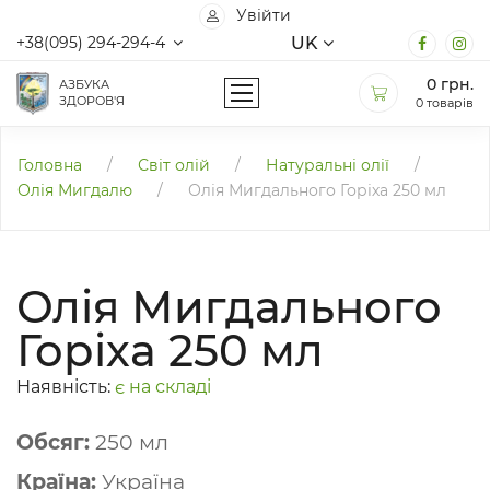
Увійти
UK
+38(095) 294-294-4
0
грн.
АЗБУКА
ЗДОРОВ'Я
0 товарів
Головна
/
Світ олій
/
Натуральні олії
/
Олія Мигдалю
/
Олія Мигдального Горіха 250 мл
Олія Мигдального
Горіха 250 мл
Наявність:
є на складі
Обсяг:
250 мл
Країна:
Україна