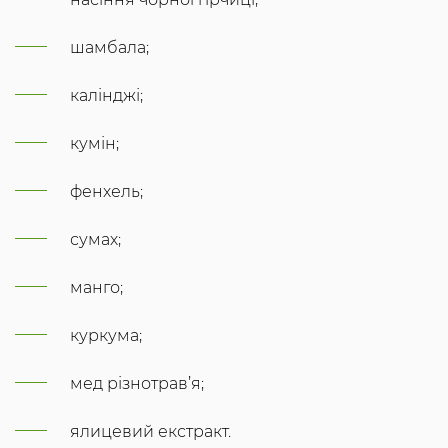
шамбала;
калінджі;
кумін;
фенхель;
сумах;
манго;
куркума;
мед різнотрав’я;
ялицевий екстракт.