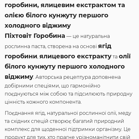
горобини, ялицевим екстрактом та
олією білого кунжуту першого
холодного віджиму
Піхтовіт Горобина
— це натуральна
ягід
рослинна паста, створена на основі
горобини
ялицевого екстракту
олії
,
та
білого кунжуту першого холодного
віджиму
. Авторська рецептура доповнена
добірними спеціями, що гармонійно
поєднуються між собою та підсилюють природну
цінність кожного компонента.
Поєднання ягід, натуральної рослинної олії, меду
та східних спецій створює багатий природний
комплекс для щоденної підтримки організму. Це
продукт для тих, хто прагне урізноманітнити свій