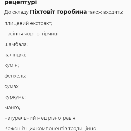
рецептурі
Піхтовіт Горобина
До складу
також входять:
ялицевий екстракт;
насіння чорної гірчиці;
шамбала;
калінджі;
кумін;
фенхель;
сумах;
куркума;
манго;
натуральний мед різнотрав’я.
Кожен із цих компонентів традиційно