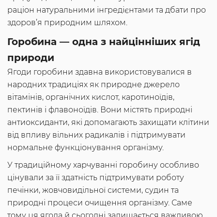
раціон натуральними інгредієнтами та дбати про
здоров’я природним шляхом.
Горобина — одна з найцінніших ягід
природи
Ягоди горобини здавна використовувалися в
народних традиціях як природне джерело
вітамінів, органічних кислот, каротиноїдів,
пектинів і флавоноїдів. Вони містять природні
антиоксиданти, які допомагають захищати клітини
від впливу вільних радикалів і підтримувати
нормальне функціонування організму.
У традиційному харчуванні горобину особливо
цінували за її здатність підтримувати роботу
печінки, жовчовидільної системи, судин та
природні процеси очищення організму. Саме
тому ця ягода й сьогодні залишається важливою