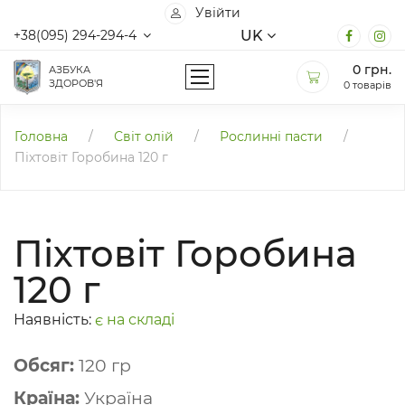
Увійти
UK
+38(095) 294-294-4
0
грн.
АЗБУКА
ЗДОРОВ'Я
0 товарів
Головна
/
Світ олій
/
Рослинні пасти
/
Піхтовіт Горобина 120 г
Піхтовіт Горобина
120 г
Наявність:
є на складі
Обсяг:
120 гр
Країна:
Україна