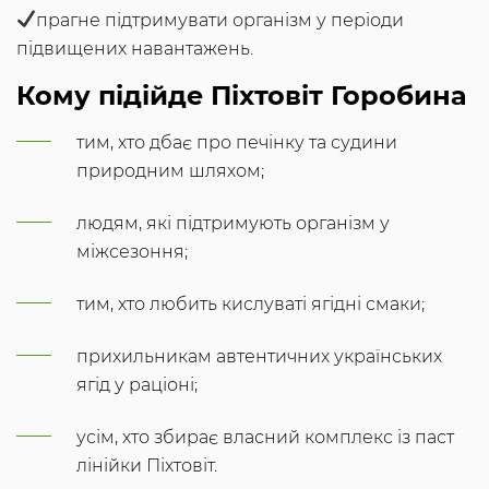
прагне підтримувати організм у періоди
підвищених навантажень.
Кому підійде Піхтовіт Горобина
тим, хто дбає про печінку та судини
природним шляхом;
людям, які підтримують організм у
міжсезоння;
тим, хто любить кислуваті ягідні смаки;
прихильникам автентичних українських
ягід у раціоні;
усім, хто збирає власний комплекс із паст
лінійки Піхтовіт.