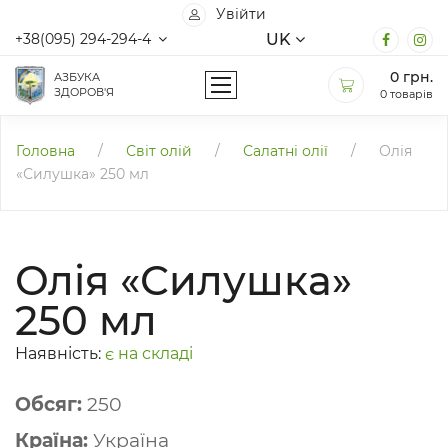
Увійти
UK
+38(095) 294-294-4
0
грн.
АЗБУКА
ЗДОРОВ'Я
0 товарів
Головна
/
Світ олій
/
Салатні олії
/
Олія
«Силушка» 250 мл
Олія «Силушка»
250 мл
Наявність:
є на складі
Обсяг:
250
Країна:
Україна