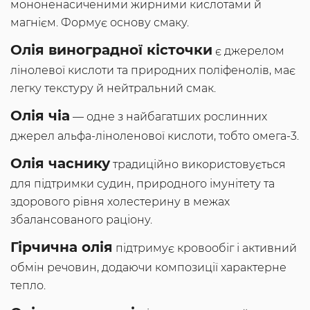
мононенасиченими жирними кислотами й
магнієм. Формує основу смаку.
Олія виноградної кісточки
є джерелом
лінолевої кислоти та природних поліфенолів, має
легку текстуру й нейтральний смак.
Олія чіа
— одне з найбагатших рослинних
джерел альфа-ліноленової кислоти, тобто омега-3.
Олія часнику
традиційно використовується
для підтримки судин, природного імунітету та
здорового рівня холестерину в межах
збалансованого раціону.
Гірчична олія
підтримує кровообіг і активний
обмін речовин, додаючи композиції характерне
тепло.