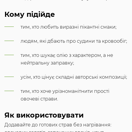
Кому підійде
тим, хто любить виразні пікантні смаки;
людям, які дбають про судини та кровообіг;
тим, хто шукає олію з характером, а не
нейтральну заправку;
усім, хто цінує складні авторські композиції;
тим, хто хоче урізноманітнити прості
овочеві страви.
Як використовувати
Додавайте до готових страв без нагрівання: