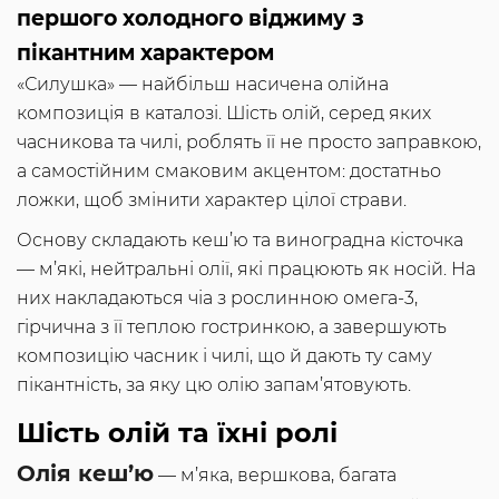
першого холодного віджиму з
пікантним характером
«Силушка» — найбільш насичена олійна
композиція в каталозі. Шість олій, серед яких
часникова та чилі, роблять її не просто заправкою,
а самостійним смаковим акцентом: достатньо
ложки, щоб змінити характер цілої страви.
Основу складають кеш’ю та виноградна кісточка
— м’які, нейтральні олії, які працюють як носій. На
них накладаються чіа з рослинною омега-3,
гірчична з її теплою гостринкою, а завершують
композицію часник і чилі, що й дають ту саму
пікантність, за яку цю олію запам’ятовують.
Шість олій та їхні ролі
Олія кеш’ю
— м’яка, вершкова, багата