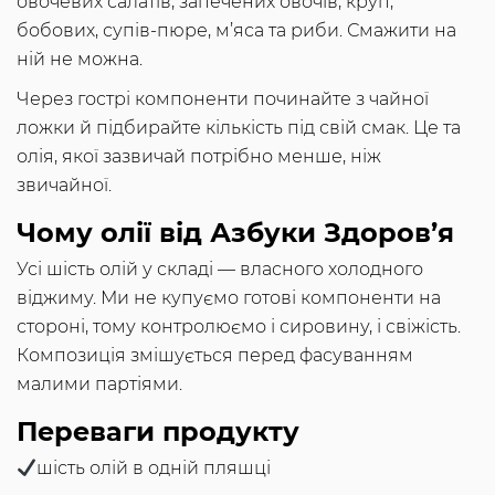
овочевих салатів, запечених овочів, круп,
бобових, супів-пюре, м’яса та риби. Смажити на
ній не можна.
Через гострі компоненти починайте з чайної
ложки й підбирайте кількість під свій смак. Це та
олія, якої зазвичай потрібно менше, ніж
звичайної.
Чому олії від Азбуки Здоров’я
Усі шість олій у складі — власного холодного
віджиму. Ми не купуємо готові компоненти на
стороні, тому контролюємо і сировину, і свіжість.
Композиція змішується перед фасуванням
малими партіями.
Переваги продукту
шість олій в одній пляшці