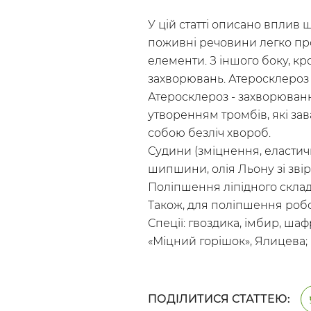
У цій статті описано вплив 
поживні речовини легко пр
елементи. З іншого боку, 
захворювань. Атеросклероз -
Атеросклероз - захворюванн
утворенням тромбів, які за
собою безліч хвороб.
Судини (зміцнення, еластичні
шипшини, олія Льону зі звіроб
Поліпшення ліпідного складу
Також, для поліпшення робо
Спеції: гвоздика, імбир, ша
«Міцний горішок», Ялицева;
ПОДІЛИТИСЯ СТАТТЕЮ: