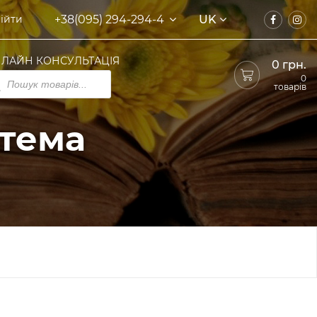
+38(095) 294-294-4
UK
ійти
ЛАЙН КОНСУЛЬТАЦІЯ
0
грн.
ducts
0
rch
товарів
стема