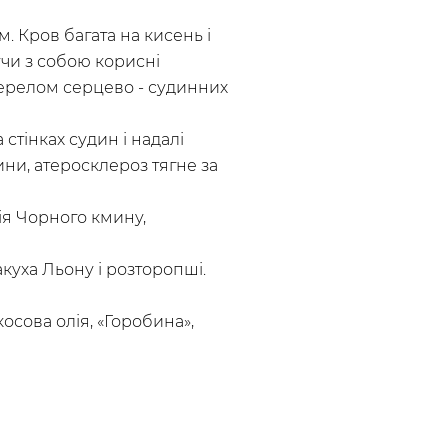
. Кров багата на кисень і
чи з собою корисні
ерелом серцево - судинних
тінках судин і надалі
ни, атеросклероз тягне за
лія Чорного кмину,
акуха Льону і розторопші.
осова олія, «Горобина»,