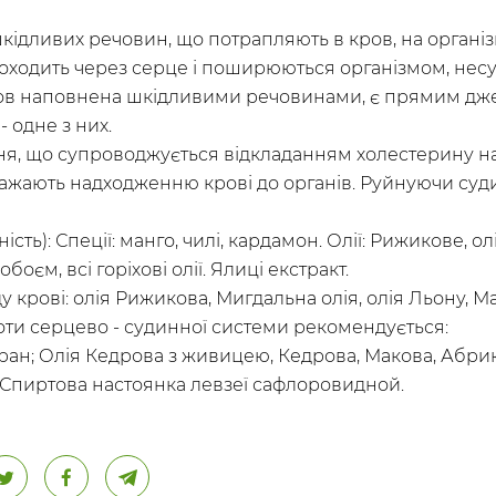
шкідливих речовин, що потрапляють в кров, на організм
оходить через серце і поширюються організмом, несу
кров наповнена шкідливими речовинами, є прямим дж
 одне з них.
я, що супроводжується відкладанням холестерину на с
важають надходженню крові до органів. Руйнуючи суди
сть): Спеції: манго, чилі, кардамон. Олії: Рижикове, о
оєм, всі горіхові олії. Ялиці екстракт.
 крові: олія Рижикова, Мигдальна олія, олія Льону, М
ти серцево - судинної системи рекомендується:
фран; Олія Кедрова з живицею, Кедрова, Макова, Абрик
 Спиртова настоянка левзеї сафлоровидной.