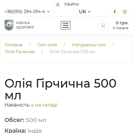
Увійти
UK
+38(095) 294-294-4
0
грн.
АЗБУКА
ЗДОРОВ'Я
0 товарів
Головна
/
Світ олій
/
Натуральні олії
/
Олія Гірчична
/
Олія Гірчична 500 мл
Олія Гірчична 500
мл
Наявність:
є на складі
Обсяг:
500 мл
Країна:
Індія