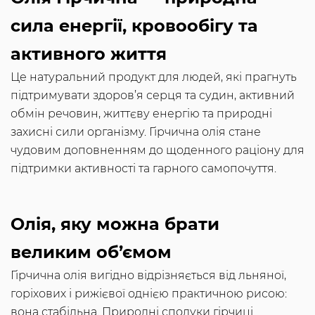
сила енергії, кровообігу та
активного життя
Це натуральний продукт для людей, які прагнуть
підтримувати здоров’я серця та судин, активний
обмін речовин, життєву енергію та природні
захисні сили організму. Гірчична олія стане
чудовим доповненням до щоденного раціону для
підтримки активності та гарного самопочуття.
Олія, яку можна брати
великим об’ємом
Гірчична олія вигідно відрізняється від льняної,
горіхових і рижієвої однією практичною рисою:
вона стабільна. Природні сполуки гірчиці