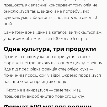
працюють як власний консервант, тому олія не
окислюється так швидко й не потребує тих
суворих умов зберігання, що діють для омега-3
олій.
Саме тому вона єдина в каталозі випускається аж
у чотирьох об’ємах — від 100 мл до 5 літрів.
Одна культура, три продукти
Гірчиця в нашому каталозі присутня в трьох
формах, і всі три виходять з одного циклу. Насіння
йде під прес: рідка фракція стає олією, суха —
гірчичним порошком у відрі. Окремо продається
насіння чорної гірчиці як спеція.
Нічого не викидається — саме так і має
працювати виробництво повного циклу.
Формат 500 мл: для родини