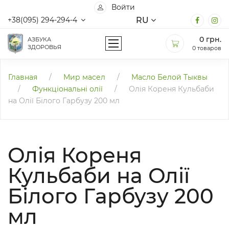
Войти
RU
+38(095) 294-294-4
0
грн.
АЗБУКА
ЗДОРОВЬЯ
0 товаров
Главная
/
Мир масел
/
Масло Белой Тыквы
/
Функціональні олії
/
Олія Кореня Кульбаби
на Олії Білого Гарбузу 200 мл
Олія Кореня
Кульбаби на Олії
Білого Гарбузу 200
мл