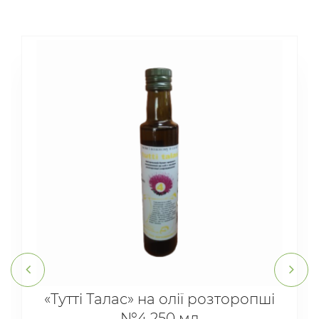
«Тутті Талас» на олії розторопші
№4 250 мл