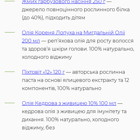
Жмих гарбузового насіння 250 г
—
джерело повноцінного рослинного білка
(до 40%), підходить дітям
Олія Кореня Лопуха на Мигдальній Олії
200 мл
— реп’яхова олія для росту волосся
та здоров’я шкіри голови. 100% натурально,
холодного віджиму
Піхтовіт «12» 120 г
— авторська рослинна
паста на основі ялицевого екстракту та 12
компонентів, 100% натурально
Олія Кедрова з живицею 10% 100 мл
—
кедрова олія з живицею для імунітету та
дихання. 100% натурально, холодного
віджиму, без