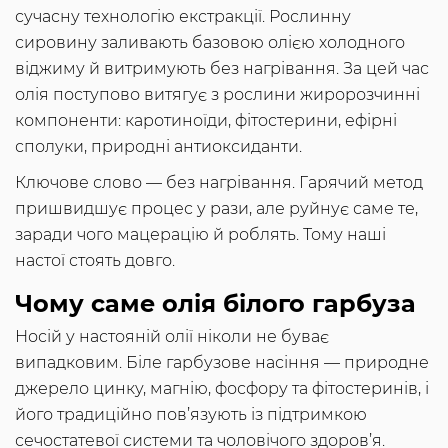
сучасну технологію екстракції. Рослинну
сировину заливають базовою олією холодного
віджиму й витримують без нагрівання. За цей час
олія поступово витягує з рослини жиророзчинні
компоненти: каротиноїди, фітостерини, ефірні
сполуки, природні антиоксиданти.
Ключове слово — без нагрівання. Гарячий метод
пришвидшує процес у рази, але руйнує саме те,
заради чого мацерацію й роблять. Тому наші
настої стоять довго.
Чому саме олія білого гарбуза
Носій у настояній олії ніколи не буває
випадковим. Біле гарбузове насіння — природне
джерело цинку, магнію, фосфору та фітостеринів, і
його традиційно пов’язують із підтримкою
сечостатевої системи та чоловічого здоров’я.