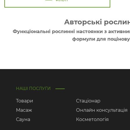
Авторські росли
Функціональні рослинні настоянки з активн
формули для поціновув
НАШІ ПОСЛУГИ
Товари
Стаціонар
Масаж
Онлайн консультація
Сауна
Косметологія