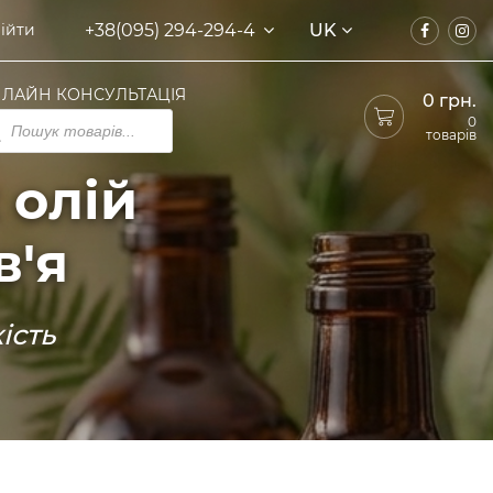
+38(095) 294-294-4
UK
ійти
ЛАЙН КОНСУЛЬТАЦІЯ
0
грн.
ducts
0
rch
товарів
 олій
в'я
ість