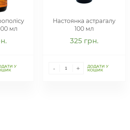
рополісу
Настоянка астрагалу
100 мл
100 мл
н.
325
грн.
ОДАТИ У
ДОДАТИ У
-
+
ОШИК
КОШИК