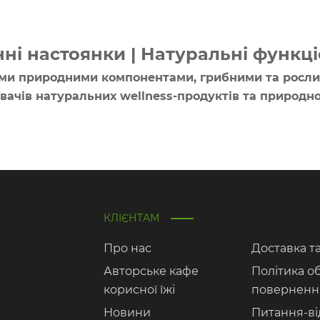
нні настоянки | Натуральні функц
ими природними компонентами, грибними та росли
ачів натуральних wellness-продуктів та природно
КЛІЄНТАМ
Про нас
Доставка т
Авторське кафе
Політика о
корисної їжі
поверненн
Новини
Питання-ві