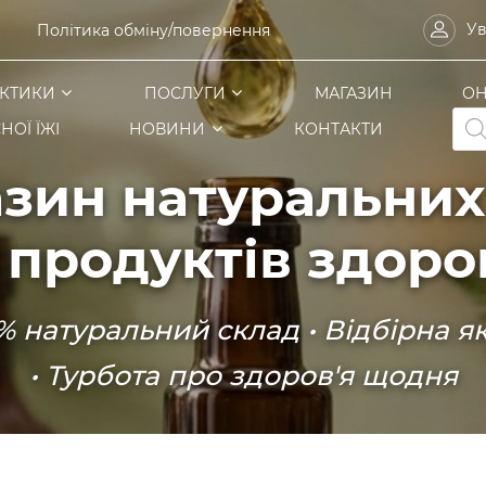
Ув
Політика обміну/повернення
КТИКИ
ПОСЛУГИ
МАГАЗИН
ОН
Pro
НОЇ ЇЖІ
НОВИНИ
КОНТАКТИ
sea
зин натуральних
 продуктів здоро
% натуральний склад • Відбірна як
• Турбота про здоров'я щодня