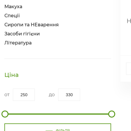
Макуха
Спеції
Н
Сиропи та НЕварення
Засоби гігієни
Література
Ціна
ФІЛЬТР