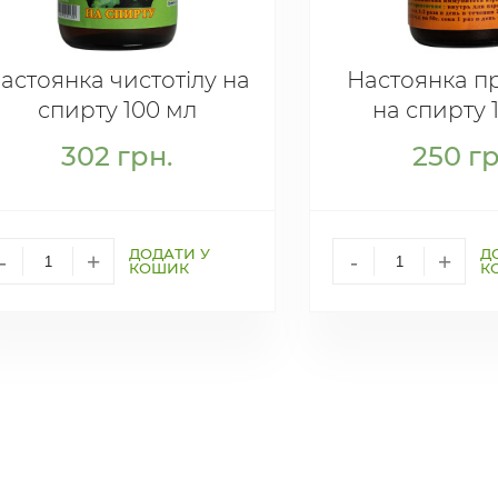
астоянка чистотілу на
Настоянка п
спирту 100 мл
на спирту 
302
грн.
250
гр
ДОДАТИ У
Д
-
+
-
+
КОШИК
К