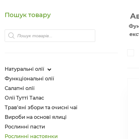
Пошук товару
Ав
Фун
Products
екс
search
Натуральні олії
Функціональні олії
Салатні олії
Олії Тутті Талас
Трав’яні збори та очисні чаї
Вироби на основі ялиці
Рослинні пасти
Рослинні настоянки