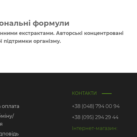
іональні формули
нними екстрактами. Авторські концентровані
ї підтримки організму.
КОНТАКТИ
а оплата
+38 (048) 794 00 94
бміну/
+38 (095) 294 29 44
я
Інтернет-магазин:
дповідь