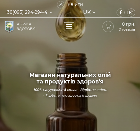
Увійти
UK
+38(095) 294-294-4
0
грн.
АЗБУКА
ЗДОРОВ'Я
0 товарів
Магазин натуральних олій
та продуктів здоров'я
100% натуральний склад • Відбірна якість
• Турбота про здоров'я щодня